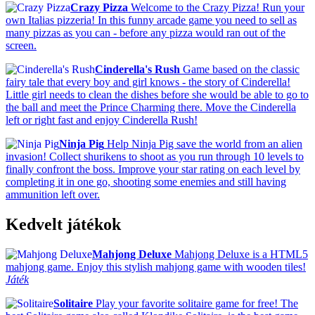
Crazy Pizza
Welcome to the Crazy Pizza! Run your
own Italias pizzeria! In this funny arcade game you need to sell as
many pizzas as you can - before any pizza would ran out of the
screen.
Cinderella's Rush
Game based on the classic
fairy tale that every boy and girl knows - the story of Cinderella!
Little girl needs to clean the dishes before she would be able to go to
the ball and meet the Prince Charming there. Move the Cinderella
left or right fast and enjoy Cinderella Rush!
Ninja Pig
Help Ninja Pig save the world from an alien
invasion! Collect shurikens to shoot as you run through 10 levels to
finally confront the boss. Improve your star rating on each level by
completing it in one go, shooting some enemies and still having
ammunition left over.
Kedvelt játékok
Mahjong Deluxe
Mahjong Deluxe is a HTML5
mahjong game. Enjoy this stylish mahjong game with wooden tiles!
Játék
Solitaire
Play your favorite solitaire game for free! The