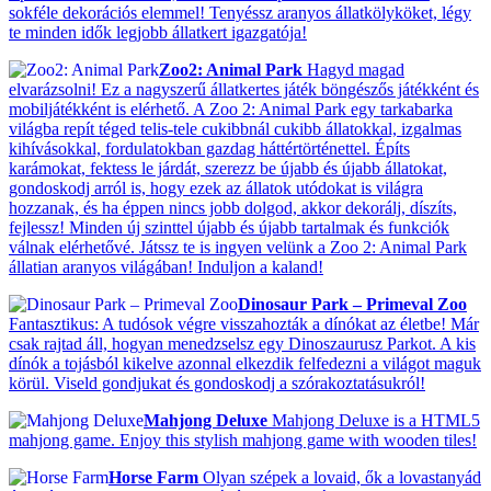
sokféle dekorációs elemmel! Tenyéssz aranyos állatkölyköket, légy
te minden idők legjobb állatkert igazgatója!
Zoo2: Animal Park
Hagyd magad
elvarázsolni! Ez a nagyszerű állatkertes játék böngészős játékként és
mobiljátékként is elérhető. A Zoo 2: Animal Park egy tarkabarka
világba repít téged telis-tele cukibbnál cukibb állatokkal, izgalmas
kihívásokkal, fordulatokban gazdag háttértörténettel. Építs
karámokat, fektess le járdát, szerezz be újabb és újabb állatokat,
gondoskodj arról is, hogy ezek az állatok utódokat is világra
hozzanak, és ha éppen nincs jobb dolgod, akkor dekorálj, díszíts,
fejlessz! Minden új szinttel újabb és újabb tartalmak és funkciók
válnak elérhetővé. Játssz te is ingyen velünk a Zoo 2: Animal Park
állatian aranyos világában! Induljon a kaland!
Dinosaur Park – Primeval Zoo
Fantasztikus: A tudósok végre visszahozták a dínókat az életbe! Már
csak rajtad áll, hogyan menedzselsz egy Dinoszaurusz Parkot. A kis
dínók a tojásból kikelve azonnal elkezdik felfedezni a világot maguk
körül. Viseld gondjukat és gondoskodj a szórakoztatásukról!
Mahjong Deluxe
Mahjong Deluxe is a HTML5
mahjong game. Enjoy this stylish mahjong game with wooden tiles!
Horse Farm
Olyan szépek a lovaid, ők a lovastanyád