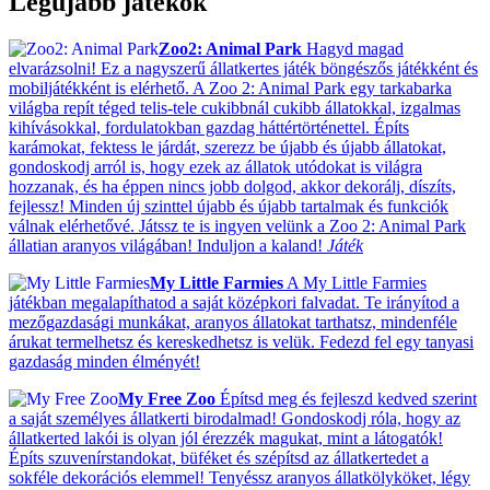
Legújabb játékok
Zoo2: Animal Park
Hagyd magad
elvarázsolni! Ez a nagyszerű állatkertes játék böngészős játékként és
mobiljátékként is elérhető. A Zoo 2: Animal Park egy tarkabarka
világba repít téged telis-tele cukibbnál cukibb állatokkal, izgalmas
kihívásokkal, fordulatokban gazdag háttértörténettel. Építs
karámokat, fektess le járdát, szerezz be újabb és újabb állatokat,
gondoskodj arról is, hogy ezek az állatok utódokat is világra
hozzanak, és ha éppen nincs jobb dolgod, akkor dekorálj, díszíts,
fejlessz! Minden új szinttel újabb és újabb tartalmak és funkciók
válnak elérhetővé. Játssz te is ingyen velünk a Zoo 2: Animal Park
állatian aranyos világában! Induljon a kaland!
Játék
My Little Farmies
A My Little Farmies
játékban megalapíthatod a saját középkori falvadat. Te irányítod a
mezőgazdasági munkákat, aranyos állatokat tarthatsz, mindenféle
árukat termelhetsz és kereskedhetsz is velük. Fedezd fel egy tanyasi
gazdaság minden élményét!
My Free Zoo
Építsd meg és fejleszd kedved szerint
a saját személyes állatkerti birodalmad! Gondoskodj róla, hogy az
állatkerted lakói is olyan jól érezzék magukat, mint a látogatók!
Építs szuvenírstandokat, büféket és szépítsd az állatkertedet a
sokféle dekorációs elemmel! Tenyéssz aranyos állatkölyköket, légy