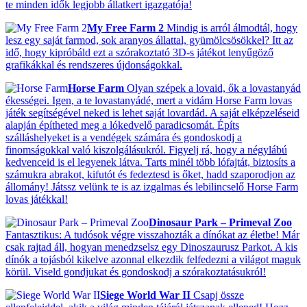
te minden idők legjobb állatkert igazgatója!
My Free Farm 2
Mindig is arról álmodtál, hogy
lesz egy saját farmod, sok aranyos állattal, gyümölcsösökkel? Itt az
idő, hogy kipróbáld ezt a szórakoztató 3D-s játékot lenyűgöző
grafikákkal és rendszeres újdonságokkal.
Horse Farm
Olyan szépek a lovaid, ők a lovastanyád
ékességei. Igen, a te lovastanyádé, mert a vidám Horse Farm lovas
játék segítségével neked is lehet saját lovardád. A saját elképzeléseid
alapján építheted meg a lókedvelő paradicsomát. Építs
szálláshelyeket is a vendégek számára és gondoskodj a
finomságokkal való kiszolgálásukról. Figyelj rá, hogy a négylábú
kedvenceid is el legyenek látva. Tarts minél több lófajtát, biztosíts a
számukra abrakot, kifutót és fedeztesd is őket, hadd szaporodjon az
állomány! Játssz velünk te is az izgalmas és lebilincselő Horse Farm
lovas játékkal!
Dinosaur Park – Primeval Zoo
Fantasztikus: A tudósok végre visszahozták a dínókat az életbe! Már
csak rajtad áll, hogyan menedzselsz egy Dinoszaurusz Parkot. A kis
dínók a tojásból kikelve azonnal elkezdik felfedezni a világot maguk
körül. Viseld gondjukat és gondoskodj a szórakoztatásukról!
Siege World War II
Csapj össze