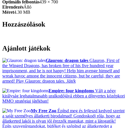
Optimális felbontás
439 × 700
Elrendezés
Álló
Méret
4.30 MB
Hozzászólások
Ajánlott játékok
Glauron: dragon tales
Glauron, First of
the Winged Dragons, has broken free of his five hundred year
imprisonment, and he is not happy! Help him avenge himself and
wreak havoc among the innocent citizens, but be careful, they are
armed! Play Glauron: dragon tales.
Játék
Empire: four kingdoms
Válj a négy
királyság leghatalmasabb uralkodójává ebben a díjnyertes középkori
MMO stratégiai játékban!
My Free Zoo
Építsd meg és fejleszd kedved szerint
a saját személyes állatkerti birodalmad! Gondoskodj róla, hogy az
állatkerted lakói is olyan jól érezzék magukat, mint a látogatók!
Építs szuvenírstandokat, büféket és szépítsd az állatkertedet a