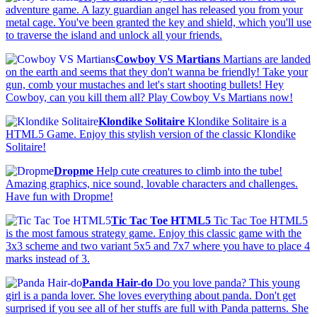
adventure game. A lazy guardian angel has released you from your
metal cage. You've been granted the key and shield, which you'll use
to traverse the island and unlock all your friends.
Cowboy VS Martians
Martians are landed
on the earth and seems that they don't wanna be friendly! Take your
gun, comb your mustaches and let's start shooting bullets! Hey
Cowboy, can you kill them all? Play Cowboy Vs Martians now!
Klondike Solitaire
Klondike Solitaire is a
HTML5 Game. Enjoy this stylish version of the classic Klondike
Solitaire!
Dropme
Help cute creatures to climb into the tube!
Amazing graphics, nice sound, lovable characters and challenges.
Have fun with Dropme!
Tic Tac Toe HTML5
Tic Tac Toe HTML5
is the most famous strategy game. Enjoy this classic game with the
3x3 scheme and two variant 5x5 and 7x7 where you have to place 4
marks instead of 3.
Panda Hair-do
Do you love panda? This young
girl is a panda lover. She loves everything about panda. Don't get
surprised if you see all of her stuffs are full with Panda patterns. She