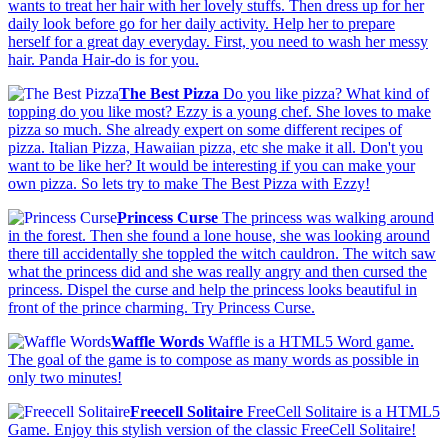
wants to treat her hair with her lovely stuffs. Then dress up for her
daily look before go for her daily activity. Help her to prepare
herself for a great day everyday. First, you need to wash her messy
hair. Panda Hair-do is for you.
The Best Pizza
Do you like pizza? What kind of
topping do you like most? Ezzy is a young chef. She loves to make
pizza so much. She already expert on some different recipes of
pizza. Italian Pizza, Hawaiian pizza, etc she make it all. Don't you
want to be like her? It would be interesting if you can make your
own pizza. So lets try to make The Best Pizza with Ezzy!
Princess Curse
The princess was walking around
in the forest. Then she found a lone house, she was looking around
there till accidentally she toppled the witch cauldron. The witch saw
what the princess did and she was really angry and then cursed the
princess. Dispel the curse and help the princess looks beautiful in
front of the prince charming. Try Princess Curse.
Waffle Words
Waffle is a HTML5 Word game.
The goal of the game is to compose as many words as possible in
only two minutes!
Freecell Solitaire
FreeCell Solitaire is a HTML5
Game. Enjoy this stylish version of the classic FreeCell Solitaire!