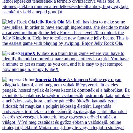
létből lépéseket tehessenek a termelő civilizációvá válás felé. A
Stonies játékban minden a rendelkezésedre áll ahhoz, hogy egyfajta
istenként viseld a néped gondját.
Jelly Rock Ola
Ms Lolli has idea to make some
new jellies. In order to have enough ingredients, she decide to make
an adventure through the Jelly Forest. Pass level 20 to unlock the
Jelly Kingdom. Help her to collect new fantastic jelly beans. This is
the easiest game with playing by swiping. Enjoy Jelly Rock Ola.
KubeX
Kubex is a brain train game where you have to
identify the odd coloured square amongst others in a grid. You have
a minute to get as many as you can, and it is easy to get stumped
now and again. Enjoy KubeX
Imperia Online
Az Imperia Online egy olyan
világba kalauzol, ahol még nem voltak lőfegyverek. Itt az éles
pengék, hosszú nyilak és lovas katonák döntötték el a háborúkat. Ez
az intrikák, hatalmas középkori csatamezők, ostromok, katapultok és
a nehézlovasság kora, amikor páncélba öltözött katonák ezrei
áldozták fel magukat a polgári lakosság életéért. Legendás
hadvezérek töröltek el a föld színéről gazdaságilag stabil államokat
és erős szövetségek köttettek, hogy egységes erővel uralják a
világot! Vívd meg csatáidat és győzz ebben a valósidejű, online
stratégiai játékban! Mutasd meg, hogy te vagy a legjobb stratéga!