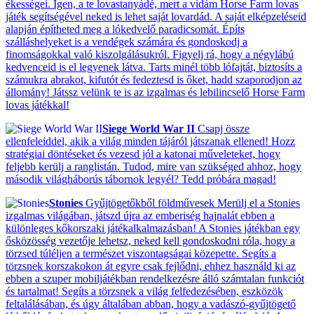
ékességei. Igen, a te lovastanyádé, mert a vidám Horse Farm lovas
játék segítségével neked is lehet saját lovardád. A saját elképzeléseid
alapján építheted meg a lókedvelő paradicsomát. Építs
szálláshelyeket is a vendégek számára és gondoskodj a
finomságokkal való kiszolgálásukról. Figyelj rá, hogy a négylábú
kedvenceid is el legyenek látva. Tarts minél több lófajtát, biztosíts a
számukra abrakot, kifutót és fedeztesd is őket, hadd szaporodjon az
állomány! Játssz velünk te is az izgalmas és lebilincselő Horse Farm
lovas játékkal!
Siege World War II
Csapj össze
ellenfeleiddel, akik a világ minden tájáról játszanak ellened! Hozz
stratégiai döntéseket és vezesd jól a katonai műveleteket, hogy
feljebb kerülj a ranglistán. Tudod, mire van szükséged ahhoz, hogy
második világháborús tábornok legyél? Tedd próbára magad!
Stonies
Gyűjtögetőkből földművesek Merülj el a Stonies
izgalmas világában, játszd újra az emberiség hajnalát ebben a
különleges kőkorszaki játékalkalmazásban! A Stonies játékban egy
ősközösség vezetője lehetsz, neked kell gondoskodni róla, hogy a
törzsed túléljen a természet viszontagságai közepette. Segíts a
törzsnek korszakokon át egyre csak fejlődni, ehhez használd ki az
ebben a szuper mobiljátékban rendelkezésre álló számtalan funkciót
és tartalmat! Segíts a törzsnek a világ felfedezésében, eszközök
feltalálásában, és úgy általában abban, hogy a vadászó-gyűjtögető