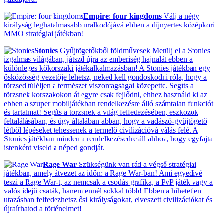
Empire: four kingdoms
Válj a négy
királyság leghatalmasabb uralkodójává ebben a díjnyertes középkori
MMO stratégiai játékban!
Stonies
Gyűjtögetőkből földművesek Merülj el a Stonies
izgalmas világában, játszd újra az emberiség hajnalát ebben a
különleges kőkorszaki játékalkalmazásban! A Stonies játékban egy
ősközösség vezetője lehetsz, neked kell gondoskodni róla, hogy a
törzsed túléljen a természet viszontagságai közepette. Segíts a
törzsnek korszakokon át egyre csak fejlődni, ehhez használd ki az
ebben a szuper mobiljátékban rendelkezésre álló számtalan funkciót
és tartalmat! Segíts a törzsnek a világ felfedezésében, eszközök
feltalálásában, és úgy általában abban, hogy a vadászó-gyűjtögető
létből lépéseket tehessenek a termelő civilizációvá válás felé. A
Stonies játékban minden a rendelkezésedre áll ahhoz, hogy egyfajta
istenként viseld a néped gondját.
Rage War
Szükségünk van rád a végső stratégiai
játékban, amely átvezet az időn: a Rage War-ban! Ami egyedivé
teszi a Rage War-t, az nemcsak a csodás grafika, a PvP játék vagy a
valós idejű csaták, hanem ennél sokkal több! Ebben a hihetetlen
utazásban felfedezhetsz ősi királyságokat, elveszett civilizációkat és
újraírhatod a történelmet!