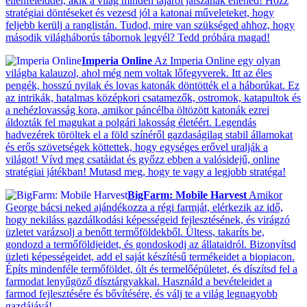
ellenfeleiddel, akik a világ minden tájáról játszanak ellened! Hozz
stratégiai döntéseket és vezesd jól a katonai műveleteket, hogy
feljebb kerülj a ranglistán. Tudod, mire van szükséged ahhoz, hogy
második világháborús tábornok legyél? Tedd próbára magad!
Imperia Online
Az Imperia Online egy olyan
világba kalauzol, ahol még nem voltak lőfegyverek. Itt az éles
pengék, hosszú nyilak és lovas katonák döntötték el a háborúkat. Ez
az intrikák, hatalmas középkori csatamezők, ostromok, katapultok és
a nehézlovasság kora, amikor páncélba öltözött katonák ezrei
áldozták fel magukat a polgári lakosság életéért. Legendás
hadvezérek töröltek el a föld színéről gazdaságilag stabil államokat
és erős szövetségek köttettek, hogy egységes erővel uralják a
világot! Vívd meg csatáidat és győzz ebben a valósidejű, online
stratégiai játékban! Mutasd meg, hogy te vagy a legjobb stratéga!
BigFarm: Mobile Harvest
Amikor
George bácsi neked ajándékozza a régi farmját, elérkezik az idő,
hogy nekiláss gazdálkodási képességeid fejlesztésének, és virágzó
üzletet varázsolj a benőtt termőföldekből. Ültess, takaríts be,
gondozd a termőföldjeidet, és gondoskodj az állataidról. Bizonyítsd
üzleti képességeidet, add el saját készítésű termékeidet a biopiacon.
Építs mindenféle termőföldet, ólt és termelőépületet, és díszítsd fel a
farmodat lenyűgöző dísztárgyakkal. Használd a bevételeidet a
farmod fejlesztésére és bővítésére, és válj te a világ legnagyobb
gazdájává!