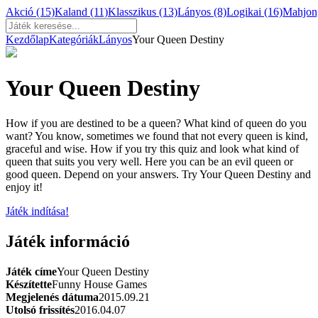
Akció
(15)
Kaland
(11)
Klasszikus
(13)
Lányos
(8)
Logikai
(16)
Mahjo
Kezdőlap
Kategóriák
Lányos
Your Queen Destiny
Your Queen Destiny
How if you are destined to be a queen? What kind of queen do you
want? You know, sometimes we found that not every queen is kind,
graceful and wise. How if you try this quiz and look what kind of
queen that suits you very well. Here you can be an evil queen or
good queen. Depend on your answers. Try Your Queen Destiny and
enjoy it!
Játék indítása!
Játék információ
Játék címe
Your Queen Destiny
Készítette
Funny House Games
Megjelenés dátuma
2015.09.21
Utolsó frissítés
2016.04.07