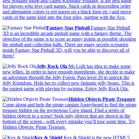
best Solitaire game also called Klondike Solitaire, is the best game
for players who love card games. Stack cards in descending order
and alternating colors (a red queen on a black king etc.) and move
cards of the same kind into the four piles, starting with the Ace.
Fantasy Star Pinball
Fantasy Star Pinball
3D is an incredible arcade pinball game with a fantasy theme. The
objective of the game is to score as many points as possible shooting
the pinball and collecting balls. There are many secrets scenarios
inside Fantasy Star Pinball 3D, will you be able to discover all of
them?
Jelly Rock Ola
Ms Lolli has idea to make some
new jellies. In order to have enough ingredients, she decide to make
an adventure through the Jelly Forest. Pass level 20 to unlock the
Jelly Kingdom. Help her to collect new fantastic jelly beans. This is
the easiest game with playing by swiping. Enjoy Jelly Rock Ola.
Hidden Objects Pirate Treasure
Come along and help the pirate captain Angrybeard to find the pirate
treasure hidden on the mysterious Cave island. Find a series of
hidden objects in a scene! Seek only objects that are shown in the
bottom of the screen - with every mistake you’ll lose some time. Try
Hidden Objects: Pirate Treasure.
Key & Shield
Key & Shield is the new HTML5