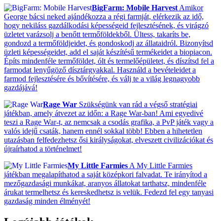
BigFarm: Mobile Harvest
Amikor
George bácsi neked ajándékozza a régi farmját, elérkezik az idő,
hogy nekiláss gazdálkodási képességeid fejlesztésének, és virágzó
üzletet varázsolj a benőtt termőföldekből. Ültess, takaríts be,
gondozd a termőföldjeidet, és gondoskodj az állataidról. Bizonyítsd
üzleti képességeidet, add el saját készítésű termékeidet a biopiacon.
Építs mindenféle termőföldet, ólt és termelőépületet, és díszítsd fel a
farmodat lenyűgöző dísztárgyakkal. Használd a bevételeidet a
farmod fejlesztésére és bővítésére, és válj te a világ legnagyobb
gazdájává!
Rage War
Szükségünk van rád a végső stratégiai
játékban, amely átvezet az időn: a Rage War-ban! Ami egyedivé
teszi a Rage War-t, az nemcsak a csodás grafika, a PvP játék vagy a
valós idejű csaták, hanem ennél sokkal több! Ebben a hihetetlen
utazásban felfedezhetsz ősi királyságokat, elveszett civilizációkat és
újraírhatod a történelmet!
My Little Farmies
A My Little Farmies
játékban megalapíthatod a saját középkori falvadat. Te irányítod a
mezőgazdasági munkákat, aranyos állatokat tarthatsz, mindenféle
árukat termelhetsz és kereskedhetsz is velük. Fedezd fel egy tanyasi
gazdaság minden élményét!